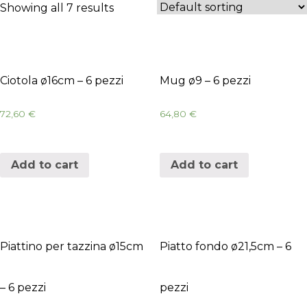
Showing all 7 results
Ciotola ø16cm – 6 pezzi
Mug ø9 – 6 pezzi
72,60
€
64,80
€
Add to cart
Add to cart
Piattino per tazzina ø15cm
Piatto fondo ø21,5cm – 6
– 6 pezzi
pezzi