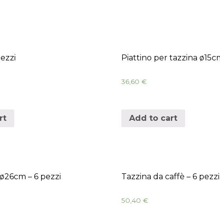
ezzi
Piattino per tazzina ø15c
36,60
€
rt
Add to cart
 ø26cm – 6 pezzi
Tazzina da caffè – 6 pezzi
50,40
€