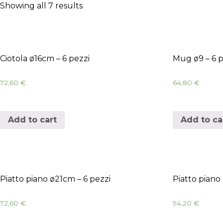
Showing all 7 results
Ciotola ø16cm – 6 pezzi
Mug ø9 – 6 p
72,60
€
64,80
€
Add to cart
Add to ca
Piatto piano ø21cm – 6 pezzi
Piatto piano
72,60
€
94,20
€