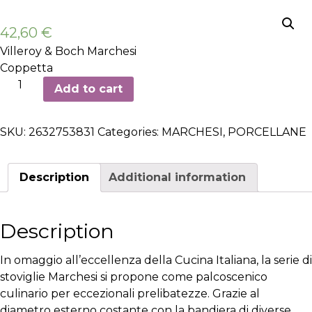
42,60
€
Villeroy & Boch Marchesi
Coppetta
Coppetta
Add to cart
-
6
SKU:
2632753831
Categories:
MARCHESI
,
PORCELLANE
pezzi
quantity
Description
Additional information
Description
In omaggio all’eccellenza della Cucina Italiana, la serie di
stoviglie Marchesi si propone come palcoscenico
culinario per eccezionali prelibatezze. Grazie al
diametro esterno costante con la bandiera di diverse