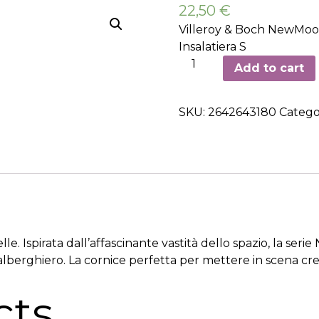
22,50
€
Villeroy & Boch NewMo
Insalatiera S
Insalatiera
Add to cart
ø18,5cm
-
SKU:
2642643180
Catego
1
pezzo
quantity
elle. Ispirata dall’affascinante vastità dello spazio, la ser
lberghiero. La cornice perfetta per mettere in scena crea
cts