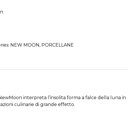
on
ries:
NEW MOON
,
PORCELLANE
ie NewMoon interpreta l’insolita forma a falce della luna in
zioni culinarie di grande effetto.