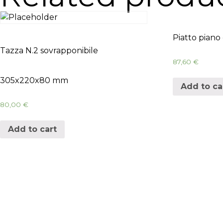
Piatto piano
Tazza N.2 sovrapponibile
87,60
€
305x220x80 mm
Add to ca
80,00
€
Add to cart