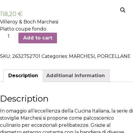
118,20
€
Villeroy & Boch Marchesi
Piatto coupe fondo
Piatto
Add to cart
coupe
fondo
SKU:
2632752701
Categories:
MARCHESI
,
PORCELLANE
ø28,5cm
-
6
Description
Additional information
pezzi
quantity
Description
In omaggio all’eccellenza della Cucina Italiana, la serie di
stoviglie Marchesi si propone come palcoscenico
culinario per eccezionali prelibatezze. Grazie al
diametro esterno costante con la bandiera di diverse