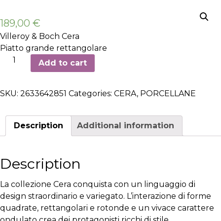
189,00
€
Villeroy & Boch Cera
Piatto grande rettangolare
Piatto
Add to cart
grande
rettangolare
SKU:
2633642851
Categories:
CERA
,
PORCELLANE
42x15cm
-
6
Description
Additional information
pezzi
quantity
Description
La collezione Cera conquista con un linguaggio di
design straordinario e variegato. L’interazione di forme
quadrate, rettangolari e rotonde e un vivace carattere
ondulato crea dei protagonisti ricchi di stile.