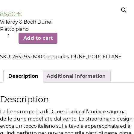
85,80
€
Villeroy & Boch Dune
Piatto piano
Piatto
Add to cart
piano
ø29cm
SKU:
2632932600
Categories:
DUNE
,
PORCELLANE
-
6
pezzi
Description
Additional information
quantity
Description
La forma organica di Dune si ispira all’audace sagoma
delle dune modellate dal vento. Lo straordinario design
evoca un tocco italiano sulla tavola apparecchiata ed è
quindi perfetto per servire con stile piatti di pasta, pizza