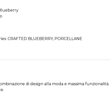
 Blueberry
no
ies:
CRAFTED BLUEBERRY
,
PORCELLANE
 combinazione di design alla moda e massima funzionalità.
ze.