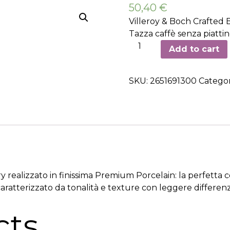
50,40
€
Villeroy & Boch Crafted
Tazza caffè senza piatti
Tazzina
Add to cart
caffè
-
SKU:
2651691300
Categor
6
pezzi
quantity
ry realizzato in finissima Premium Porcelain: la perfetta
 caratterizzato da tonalità e texture con leggere differen
cts