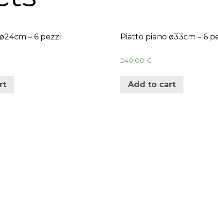
 ø24cm – 6 pezzi
Piatto piano ø33cm – 6 p
240,00
€
rt
Add to cart