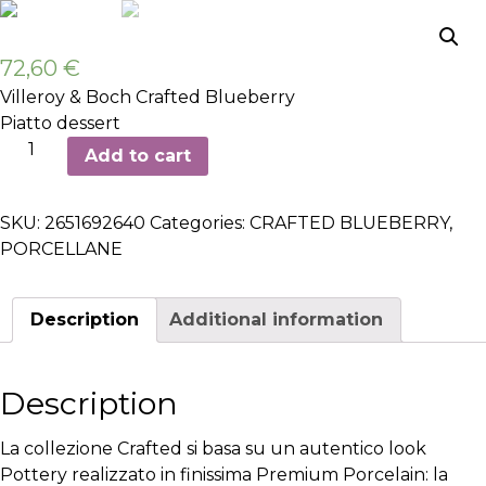
72,60
€
Villeroy & Boch Crafted Blueberry
Piatto dessert
Piatto
Add to cart
dessert
ø21cm
SKU:
2651692640
Categories:
CRAFTED BLUEBERRY
,
-
PORCELLANE
6
pezzi
quantity
Description
Additional information
Description
La collezione Crafted si basa su un autentico look
Pottery realizzato in finissima Premium Porcelain: la