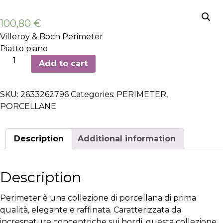
100,80
€
Villeroy & Boch Perimeter
Piatto piano
Piatto
Add to cart
piano
Marchesi
SKU:
2633262796
Categories:
PERIMETER
,
ø18cm
PORCELLANE
-
6
pezzi
Description
Additional information
quantity
Description
Perimeter è una collezione di porcellana di prima
qualità, elegante e raffinata. Caratterizzata da
increspature concentriche sui bordi, questa collezione